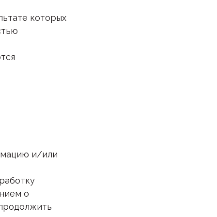
ультате которых
стью
тся
рмацию и/или
бработку
анием о
 продолжить