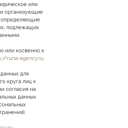
ридическое или
ми организующие
е определяющие
ых, подлежащих
данными.
о или косвенно к
s://runa-agency.ru
.
 данных для
о круга лиц к
и согласия на
альных данных
сональных
ранения).
ncy.ru
.