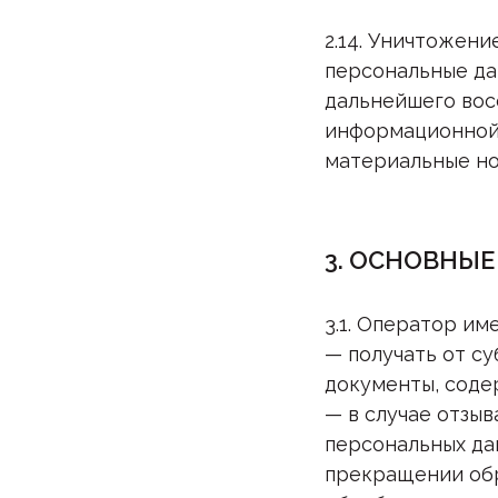
2.14. Уничтожени
персональные да
дальнейшего вос
информационной
материальные но
3. ОСНОВНЫЕ
3.1. Оператор им
— получать от с
документы, соде
— в случае отзы
персональных да
прекращении обр