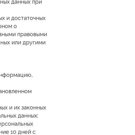
ьных данных при
ых и достаточных
оном о
ивными правовыми
нных или другими
информацию,
тановленном
ых и их законных
льных данных;
ерсональных
ие 10 дней с