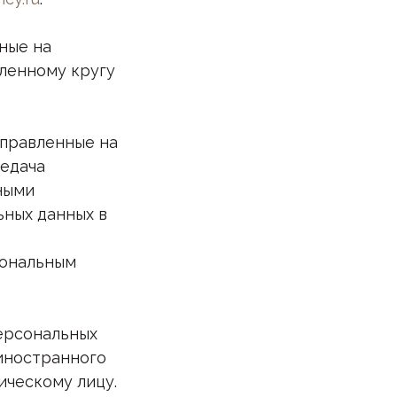
ные на
ленному кругу
аправленные на
редача
ными
ьных данных в
сональным
персональных
иностранного
ическому лицу.