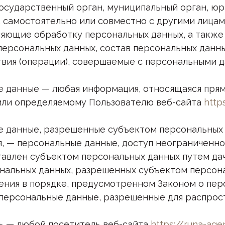
 государственный орган, муниципальный орган, ю
, самостоятельно или совместно с другими лица
яющие обработку персональных данных, а такж
персональных данных, состав персональных данн
твия (операции), совершаемые с персональными 
ые данные — любая информация, относящаяся прям
или определяемому Пользователю веб-сайта
http
ые данные, разрешенные субъектом персональных
, — персональные данные, доступ неограниченног
авлен субъектом персональных данных путем дач
нальных данных, разрешенных субъектом персон
ения в порядке, предусмотренном Законом о пер
 персональные данные, разрешенные для распрост
ль — любой посетитель веб-сайта
https://runa-age