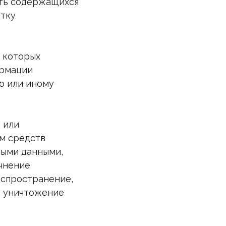
сть содержащихся
отку
е которых
ормации
ю или иному
 или
ем средств
ными данными,
очнение
распространение,
е, уничтожение